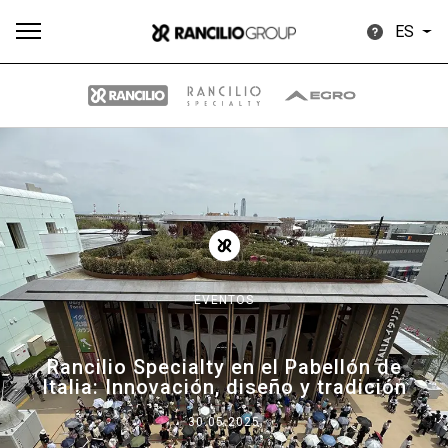
ES
Todos
Productos
Noticias
Descargar
Más
EVENTOS
Our brands
Rancilio Specialty en el Pabellón de
Italia: Innovación, diseño y tradición
Group
30.05.2025