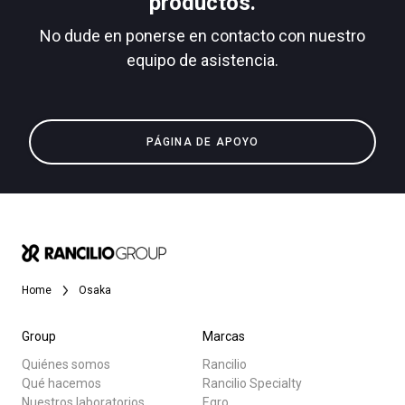
productos.
No dude en ponerse en contacto con nuestro
equipo de asistencia.
Todos
Política de Privacidad
Productos
PÁGINA DE APOYO
Noticias
Descargar
Más
Home
Osaka
Group
Marcas
Quiénes somos
Rancilio
Qué hacemos
Rancilio Specialty
Nuestros laboratorios
Egro