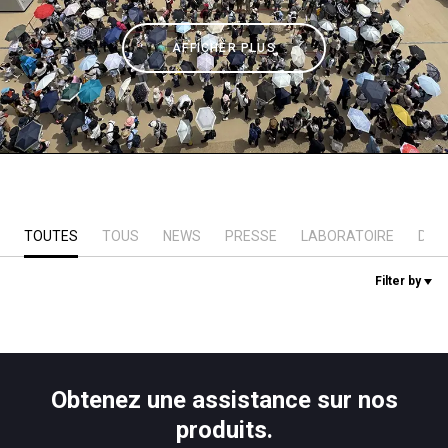
News
AFFICHER PLUS
Histoire
Nos laboratoires
TOUTES
TOUS
NEWS
PRESSE
LABORATOIRE
DUR
Durabilité
Filter by
Connect
Nous contacter
Obtenez une assistance sur nos
produits.