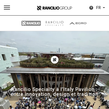
FR
Plus
Toutes
Produits
Nouvelles
Télécharger
de
TOUS
Our brands
Rancilio Specialty à l’Italy Pavilion :
entre innovation, design et tradition
Group
30.05.2025