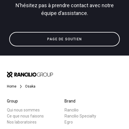
N’hésitez pas à prendre contact avec notre
équipe d’assistance.
Toutes
Politique de confidentialité
Produits
PAGE DE SOUTIEN
Nouvelles
Télécharger
Plus de
Home
Osaka
Group
Brand
Qui nous sommes
Rancilio
Ce que nous faisons
Rancilio Specialty
Nos laboratoires
Egro