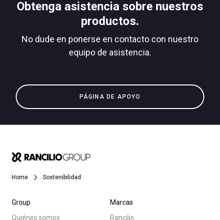
Obtenga asistencia sobre nuestros
productos.
Todos
No dude en ponerse en contacto con nuestro
Política de Privacidad
equipo de asistencia.
Productos
Noticias
Descargar
PÁGINA DE APOYO
Más
Home
Sostenibilidad
Group
Marcas
Quiénes somos
Rancilio