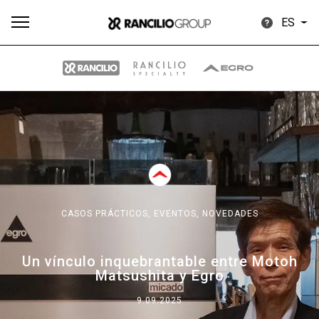
ES
Todos
Productos
Noticias
Descargar
Más
CASOS PRÁCTICOS,
EVENTOS,
NOVEDADES
Our brands
Un vínculo inquebrantable entre Motoh
Matsushita y Egro
Group
9.09.2025