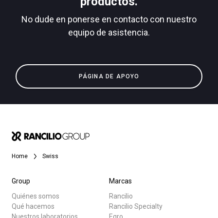
productos.
No dude en ponerse en contacto con nuestro
equipo de asistencia.
Todos
Política de Privacidad
Productos
PÁGINA DE APOYO
Noticias
Descargar
Más
Home
Swiss
Group
Marcas
Quiénes somos
Rancilio
Qué hacemos
Rancilio Specialty
Nuestros laboratorios
Egro