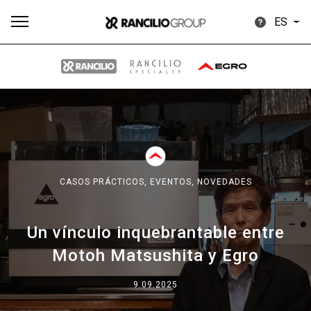
ES
Todos
Productos
Noticias
Descargar
Más
CASOS PRÁCTICOS,
EVENTOS,
NOVEDADES
Un vínculo inquebrantable entre
Our brands
Motoh Matsushita y Egro
Group
9.09.2025