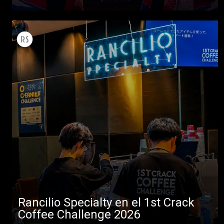
Todos
Productos
Noticias
Descargar
Rancilio Specialty en el 1st Crack
Más
Coffee Challenge 2026