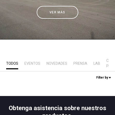
Noticias
VER MÁS
Historia
Nuestros laboratorios
Sostenibilidad
CAS
TODOS
EVENTOS
NOVEDADES
PRENSA
LAB
PRÁ
Connect
Filter by
Contacto
Obtenga asistencia sobre nuestros