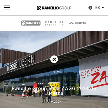
ES
Todos
Productos
Noticias
Descargar
Más
EVENTOS
Our brands
Rancilio Group en la ZAGG 2024 de
Lucerna
Group
7.10.2024