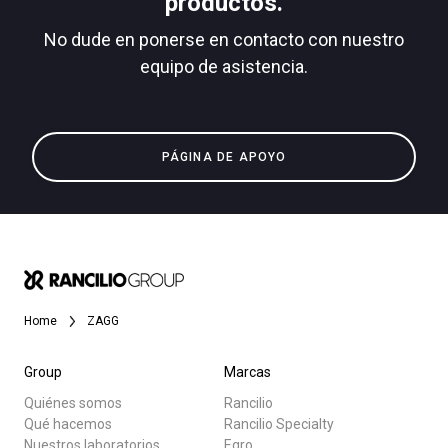
productos.
No dude en ponerse en contacto con nuestro
equipo de asistencia.
Todos
Política de Privacidad
Productos
PÁGINA DE APOYO
Noticias
Descargar
Más
Home
ZAGG
Group
Marcas
Quiénes somos
Rancilio
Qué hacemos
Rancilio Specialty
Nuestros laboratorios
Egro