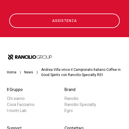
ASSISTENZA
Andrea Villa vince il Campionato Italiano Coffee in
Home
News
Good Spirits con Rancilio Specialty RS1
Il Gruppo
Brand
Chi siamo
Rancilio
Cosa Facciamo
Rancilio Specialty
I nostri Lab
Egro
Support
Contattaci