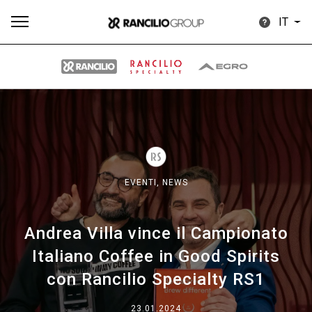
IT
Tutti
Prodotti
News
Download
Altro
EVENTI,
NEWS
Andrea Villa vince il Campionato
Brand
Italiano Coffee in Good Spirits
con Rancilio Specialty RS1
Il gruppo
23.01.2024