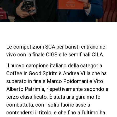
News
La nostra storia
I nostri Lab
Le competizioni SCA per baristi entrano nel
vivo con la finale CIGS e le semifinali CILA.
Sostenibilità
Il nuovo campione italiano della categoria
Coffee in Good Spirits è Andrea Villa che ha
Connect
superato in finale Marco Poidomani e Vito
Alberto Patrimia, rispettivamente secondo e
terzo classificato. È stata una gara molto
Contattaci
combattuta, con i soliti fuoriclasse a
contendersi il titolo, e che fino all’ultimo ha