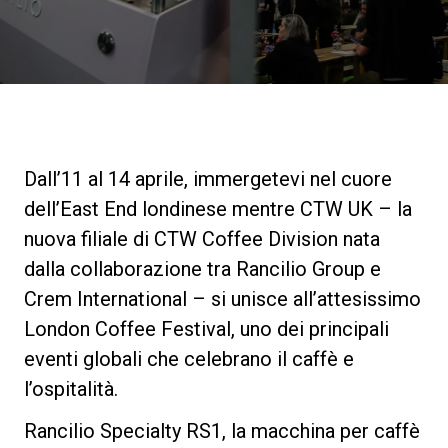
News
La nostra storia
I nostri Lab
Dall’11 al 14 aprile, immergetevi nel cuore
dell’East End londinese mentre CTW UK – la
Sostenibilità
nuova filiale di CTW Coffee Division nata
dalla collaborazione tra Rancilio Group e
Crem International – si unisce all’attesissimo
Connect
London Coffee Festival, uno dei principali
eventi globali che celebrano il caffè e
Contattaci
l’ospitalità.
Rancilio Specialty RS1, la macchina per caffè