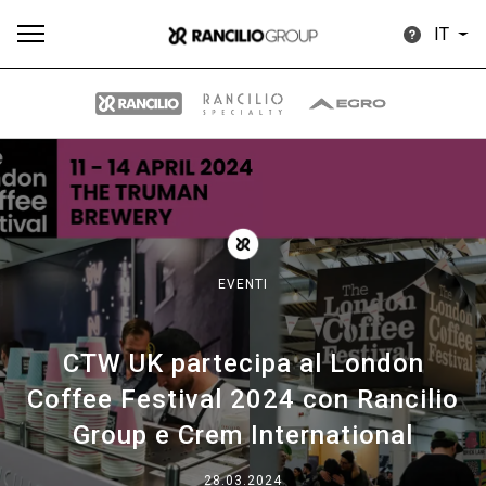
IT
Tutti
Prodotti
News
Download
Altro
EVENTI
CTW UK partecipa al London
Brand
Coffee Festival 2024 con Rancilio
Group e Crem International
Il gruppo
28.03.2024