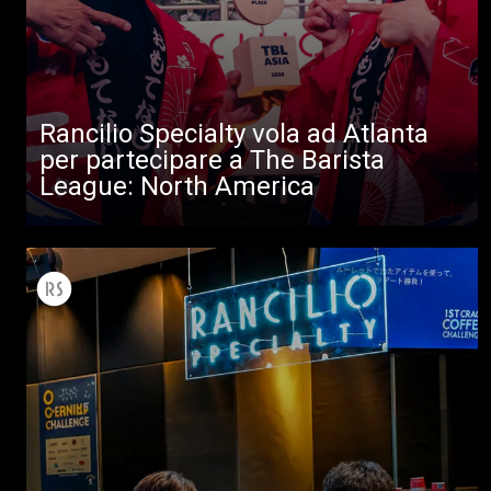
Prodotti
News
Download
Rancilio Specialty vola ad Atlanta
per partecipare a The Barista
Altro
League: North America