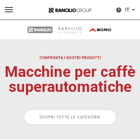
IT
CONFRONTA I NOSTRI PRODOTTI
Tutti
Prodotti
News
Download
Altro
Macchine per caffè
superautomatiche
Brand
SCOPRI TUTTE LE CATEGORIE
Il gruppo