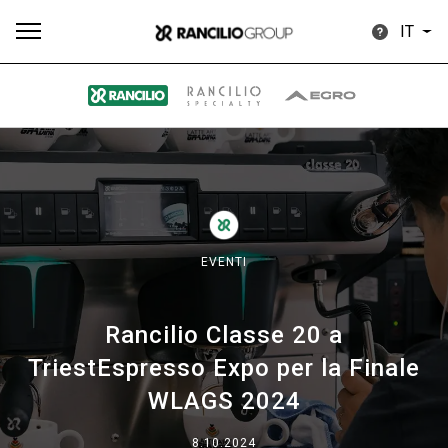
IT
Tutti
Prodotti
News
Download
Altro
EVENTI
Rancilio Classe 20 a
Brand
TriestEspresso Expo per la Finale
WLAGS 2024
Il gruppo
8.10.2024