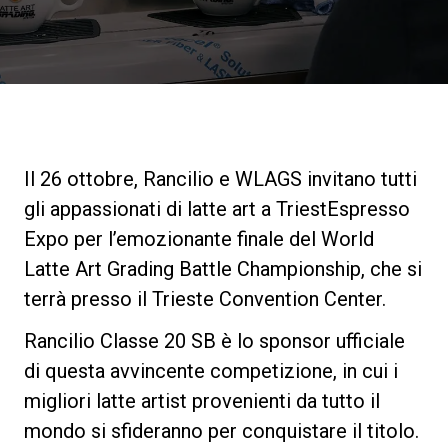
News
La nostra storia
I nostri Lab
Il 26 ottobre, Rancilio e WLAGS invitano tutti
gli appassionati di latte art a TriestEspresso
Sostenibilità
Expo per l’emozionante finale del World
Latte Art Grading Battle Championship, che si
terrà presso il Trieste Convention Center.
Connect
Rancilio Classe 20 SB è lo sponsor ufficiale
di questa avvincente competizione, in cui i
Contattaci
migliori latte artist provenienti da tutto il
mondo si sfideranno per conquistare il titolo.