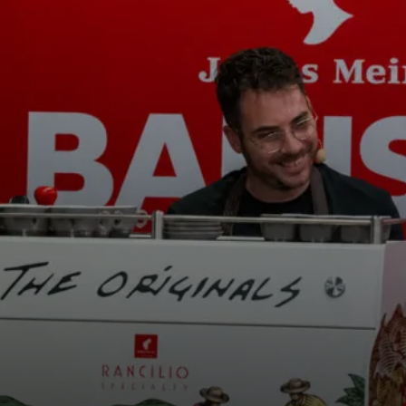
i
News