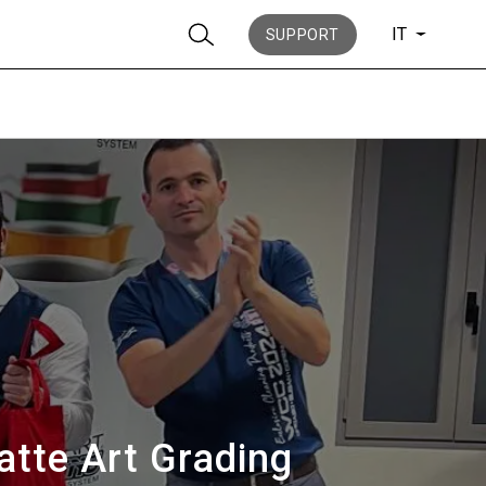
IT
SUPPORT
News
La nostra storia
Latte Art Grading