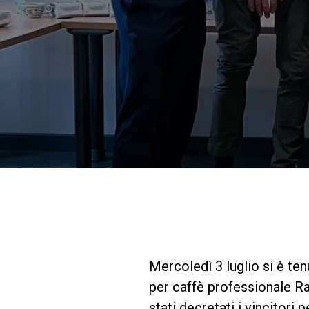
Mercoledì 3 luglio si è ten
per caffè professionale R
stati decretati i vincitori 