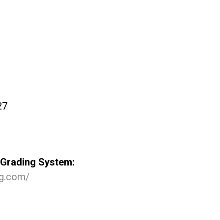
27
t Grading System:
ng.com/