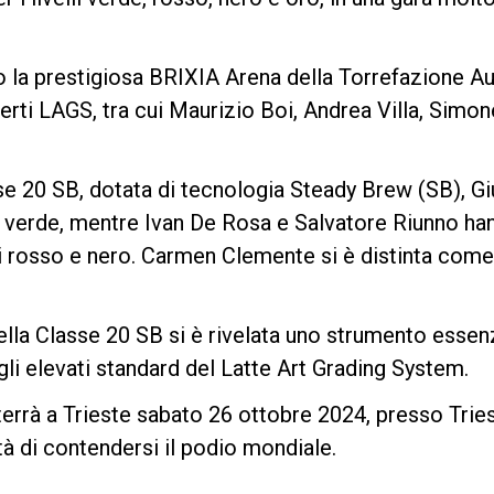
o la prestigiosa BRIXIA Arena della Torrefazione Au
Privacy Policy
perti LAGS, tra cui Maurizio Boi, Andrea Villa, Simo
se 20 SB, dotata di tecnologia Steady Brew (SB), G
llo verde, mentre Ivan De Rosa e Salvatore Riunno ha
li rosso e nero. Carmen Clemente si è distinta come 
ella Classe 20 SB si è rivelata uno strumento essen
gli elevati standard del Latte Art Grading System.
i terrà a Trieste sabato 26 ottobre 2024, presso Tr
ità di contendersi il podio mondiale.