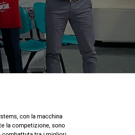
I nostri Lab
Sostenibilità
Connect
Contattaci
 Systems, con la macchina
nte la competizione, sono
to combattuta tra i migliori