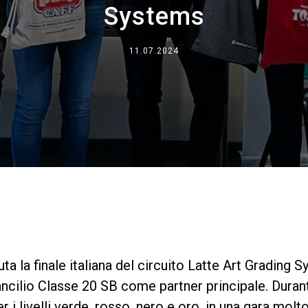
Systems
Dove siamo
Lavora con noi
11.07.2024
uta la finale italiana del circuito Latte Art Grading
ancilio Classe 20 SB come partner principale. Dura
per i livelli verde, rosso, nero e oro, in una gara mol