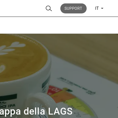
IT
SUPPORT
News
La nostra storia
 tappa della LAGS