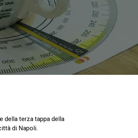
I nostri Lab
Sostenibilità
Connect
Contattaci
 della terza tappa della
ittà di Napoli.