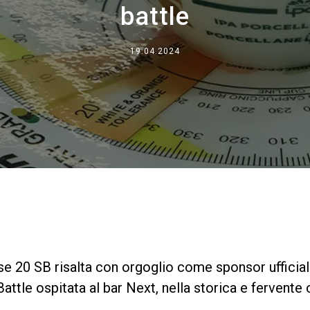
battle
Dove siamo
Lavora con noi
19.04.2024
se 20 SB risalta con orgoglio come sponsor ufficiale
ttle ospitata al bar Next, nella storica e fervente c