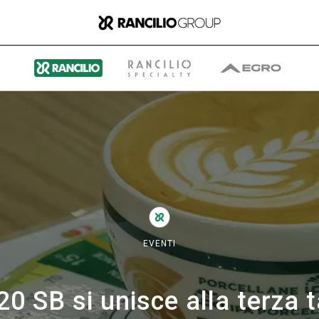
Il gruppo
Chi siamo
EVENTI
Cosa Facciamo
20 SB si unisce alla terza