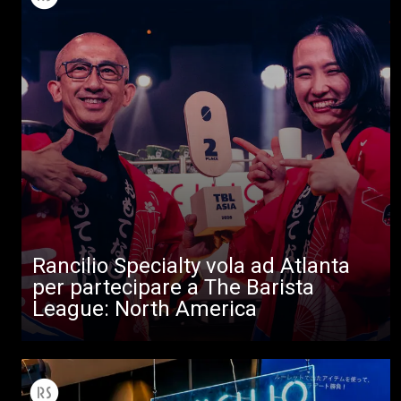
Rancilio Specialty vola ad Atlanta
Tutti
per partecipare a The Barista
Prodotti
League: North America
News
Download