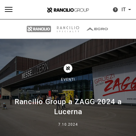
IT
Tutti
Prodotti
News
Download
Altro
EVENTI
Rancilio Group a ZAGG 2024 a
Brand
Lucerna
Il gruppo
7.10.2024