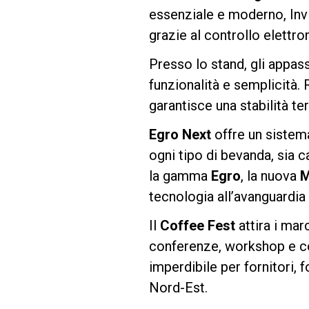
essenziale e moderno, Invic
grazie al controllo elettro
Follow Us
Presso lo stand, gli appass
funzionalità e semplicità. 
garantisce una stabilità ter
Egro Next
offre un sistema
ogni tipo di bevanda, sia c
la gamma
Egro
, la nuova
M
tecnologia all’avanguardia a
Il
Coffee Fest
attira i mar
conferenze, workshop e co
imperdibile per fornitori, 
Nord-Est.