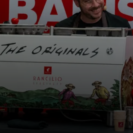
i
News