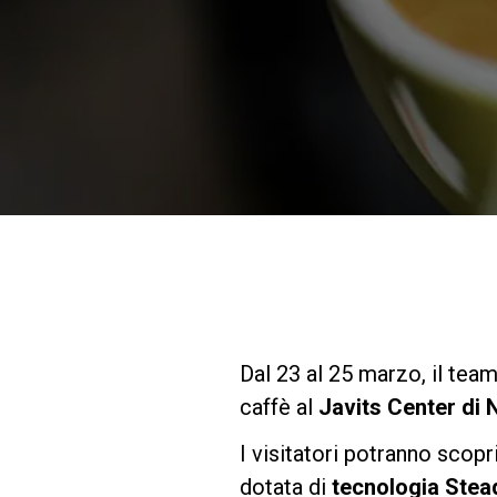
Dal 23 al 25 marzo, il tea
caffè al
Javits Center di
I visitatori potranno scopr
dotata di
tecnologia Stea