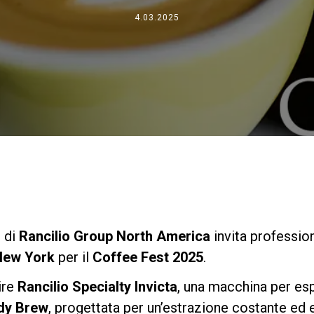
Dove siamo
4.03.2025
Lavora con noi
m di
Rancilio Group North America
invita profession
 New York
per il
Coffee Fest 2025
.
ire
Rancilio Specialty Invicta
, una macchina per esp
dy Brew
, progettata per un’estrazione costante ed 