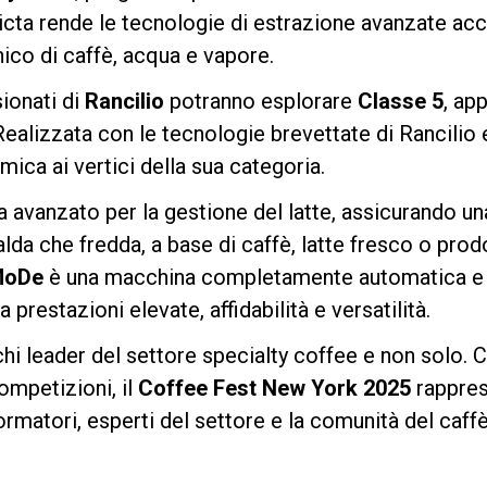
ta rende le tecnologie di estrazione avanzate accessi
nico di caffè, acqua e vapore.
Privacy Policy
ionati di
Rancilio
potranno esplorare
Classe 5
, ap
Realizzata con le tecnologie brevettate di Rancilio e 
mica ai vertici della sua categoria.
 avanzato per la gestione del latte, assicurando un
alda che fredda, a base di caffè, latte fresco o prod
oDe
è una macchina completamente automatica e
 prestazioni elevate, affidabilità e versatilità.
chi leader del settore specialty coffee e non solo.
mpetizioni, il
Coffee Fest New York 2025
rappres
formatori, esperti del settore e la comunità del caffè