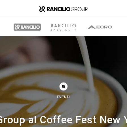
Il gruppo
Chi siamo
EVENTI
Cosa Facciamo
 Group al Coffee Fest New 