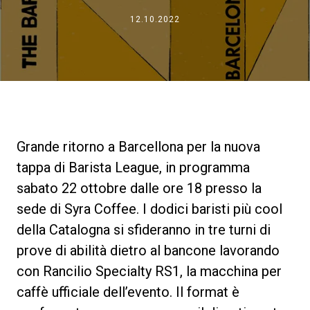
News
12.10.2022
La nostra storia
I nostri Lab
Grande ritorno a Barcellona per la nuova
Sostenibilità
tappa di Barista League, in programma
sabato 22 ottobre dalle ore 18 presso la
sede di Syra Coffee. I dodici baristi più cool
Connect
della Catalogna si sfideranno in tre turni di
prove di abilità dietro al bancone lavorando
Contattaci
con Rancilio Specialty RS1, la macchina per
caffè ufficiale dell’evento. Il format è