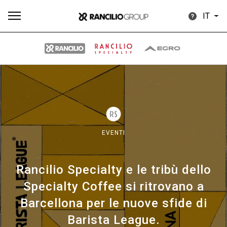
IT
Tutti
Prodotti
News
Download
Altro
EVENTI
Rancilio Specialty e le tribù dello
Brand
Specialty Coffee si ritrovano a
Barcellona per le nuove sfide di
Il gruppo
Barista League.