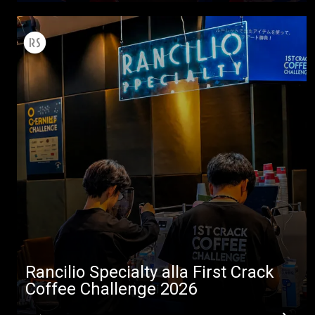
Tutti
Prodotti
News
Rancilio Specialty alla First Crack
Download
Coffee Challenge 2026
Altro