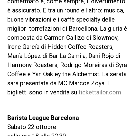
confermato e, come sempre, il divertimento
è assicurato. E tra un round e l’altro: musica,
buone vibrazioni e i caffè specialty delle
migliori torrefazioni di Barcellona. La giuria è
Privacy Policy
composta da Carmen Callizo di Slowmov,
Irene García di Hidden Coffee Roasters,
María López di Bar La Camila, Dani Rojo di
Harmony Roasters, Rodrigo Moreiras di Syra
Coffee e Yan Oakley the Alchemist. La serata
sarà presentata da MC Marcos Zoya. I
biglietti sono in vendita su
tickettailor.com
Barista League Barcelona
Sabato 22 ottobre
dalle ore 18 alle 22.30