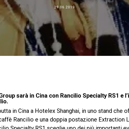
Dove siamo
29.06.2019
Lavora con noi
o Group sarà in Cina con Rancilio Specialty RS1 e 
io.
utta in Cina a Hotelex Shanghai, in uno stand che o
affè Rancilio e una doppia postazione Extraction L
cilio Specialty RS1 sceglie uno dei più importanti ev