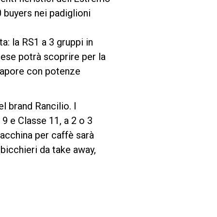
 buyers nei padiglioni
a: la RS1 a 3 gruppi in
ese potrà scoprire per la
 vapore con potenze
 brand Rancilio. I
 9 e Classe 11, a 2 o 3
macchina per caffè sarà
 bicchieri da take away,