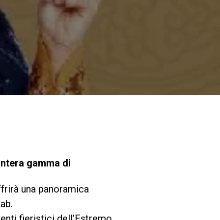
I nostri Lab
Sostenibilità
Connect
Contattaci
l’intera gamma di
ffrirà una panoramica
ab.
enti fieristici dell’Estremo