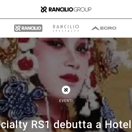
Il gruppo
Chi siamo
EVENTI
Cosa Facciamo
ecialty RS1 debutta a Hote