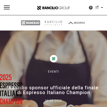
IT
Tutti
Prodotti
News
Download
Altro
EVENTI
Brand
Rancilio sponsor ufficiale della finale
di Espresso Italiano Champion
Il gruppo
30.05.2025