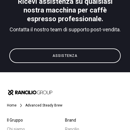
Ricevi assistenza su qualsiasi
News
nostra macchina per caffè
Download
espresso professionale.
Altro
Contatta il nostro team di supporto post-vendita.
ASSISTENZA
Home
Advanced Steady Brew
Il Gruppo
Brand
Chi siamo
Rancilio