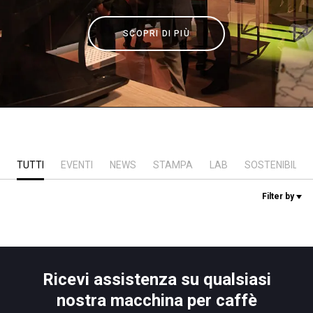
News
SCOPRI DI PIÙ
La nostra storia
I nostri Lab
Sostenibilità
TUTTI
EVENTI
NEWS
STAMPA
LAB
SOSTENIBILITÀ
Filter by
Connect
Contattaci
Ricevi assistenza su qualsiasi
nostra macchina per caffè