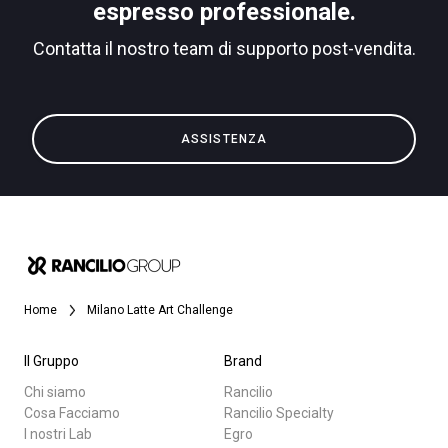
espresso professionale.
Contatta il nostro team di supporto post-vendita.
Privacy Policy
Tutti
ASSISTENZA
Prodotti
News
Download
Altro
Home
Milano Latte Art Challenge
Il Gruppo
Brand
Chi siamo
Rancilio
Cosa Facciamo
Rancilio Specialty
I nostri Lab
Egro