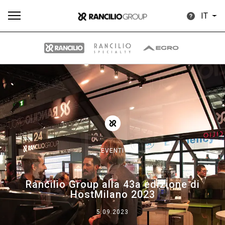
IT
Tutti
Prodotti
News
Download
Altro
EVENTI
Brand
Rancilio Group alla 43a edizione di
HostMilano 2023
Il gruppo
5.09.2023