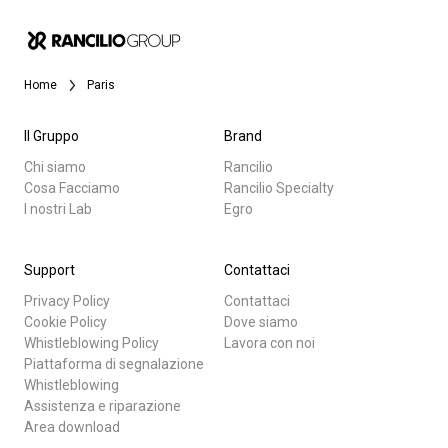
News
Home
Paris
La nostra storia
Il Gruppo
Brand
I nostri Lab
Chi siamo
Rancilio
Cosa Facciamo
Rancilio Specialty
Tutti
I nostri Lab
Egro
Prodotti
Sostenibilità
News
Support
Contattaci
Connect
Privacy Policy
Contattaci
Download
Cookie Policy
Dove siamo
Whistleblowing Policy
Lavora con noi
Altro
Piattaforma di segnalazione
Contattaci
Whistleblowing
Assistenza e riparazione
Area download