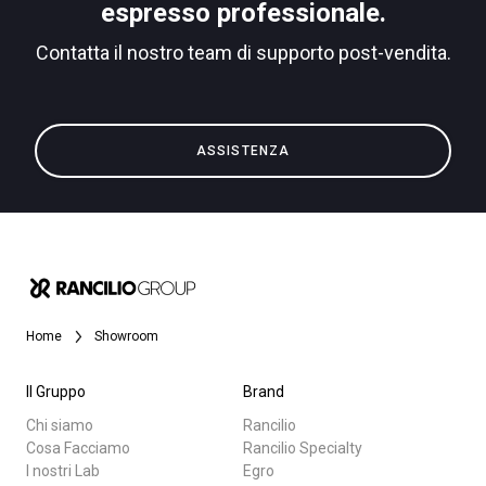
espresso professionale.
Contatta il nostro team di supporto post-vendita.
Privacy Policy
Tutti
ASSISTENZA
Prodotti
News
Download
Altro
Home
Showroom
Il Gruppo
Brand
Chi siamo
Rancilio
Cosa Facciamo
Rancilio Specialty
I nostri Lab
Egro