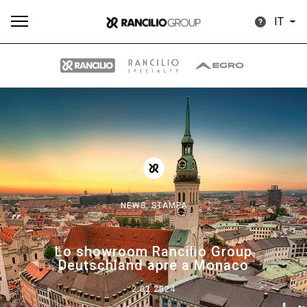
IT
Tutti
Prodotti
News
Download
Altro
NEWS,
STAMPA
Brand
Lo showroom Rancilio Group
Deutschland apre a Monaco
Il gruppo
2.02.2024