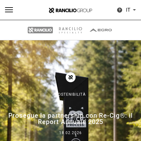
IT
Tutti
Prodotti
News
Download
Altro
SOSTENIBILITÀ
Brand
Prosegue la partnership con Re-Cig®: il
Report Annuale 2025
Il gruppo
18.02.2026