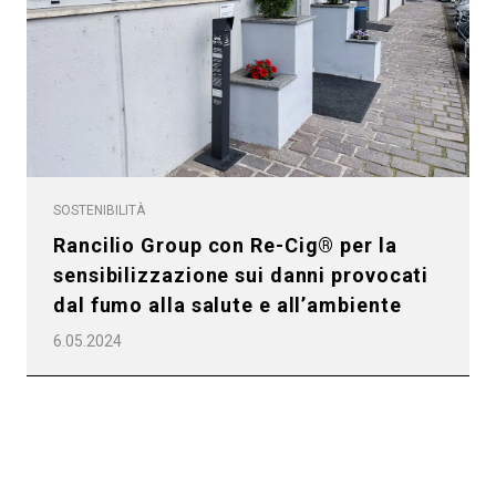
Tutti
SOSTENIBILITÀ
Prodotti
Rancilio Group con Re-Cig® per la
sensibilizzazione sui danni provocati
News
dal fumo alla salute e all’ambiente
Download
6.05.2024
Altro