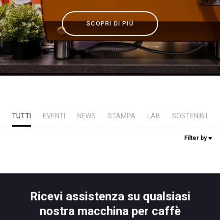
News
SCOPRI DI PIÙ
La nostra storia
I nostri Lab
Sostenibilità
TUTTI
EVENTI
NEWS
STAMPA
LAB
SOSTENIBILITÀ
Filter by
Connect
Contattaci
Ricevi assistenza su qualsiasi
nostra macchina per caffè