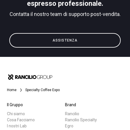
espresso professionale.
Contatta il nostro team di supporto post-vendita.
Privacy Policy
Tutti
ASSISTENZA
Prodotti
News
Download
Altro
Home
Specialty Coffee Expo
Il Gruppo
Brand
Chi siamo
Rancilio
Cosa Facciamo
Rancilio Specialty
I nostri Lab
Egro