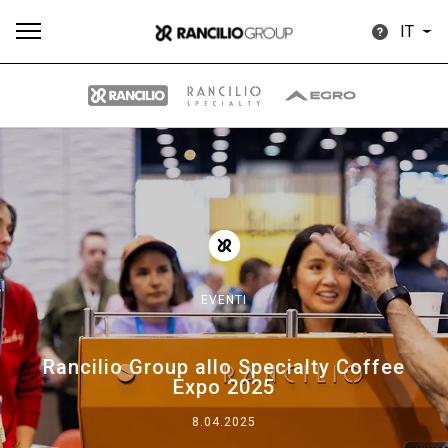
IT
Tutti
Prodotti
News
Download
Altro
EVENTI
Brand
Rancilio Group allo Specialty Coffee
Expo 2025
Il gruppo
8.04.2025