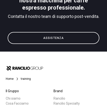
nostra macchina per caffè
espresso professionale.
Contatta il nostro team di supporto post-vendita.
Privacy Policy
Tutti
ASSISTENZA
Prodotti
News
Download
Altro
Home
training
Il Gruppo
Brand
Chi siamo
Rancilio
Cosa Facciamo
Rancilio Specialty