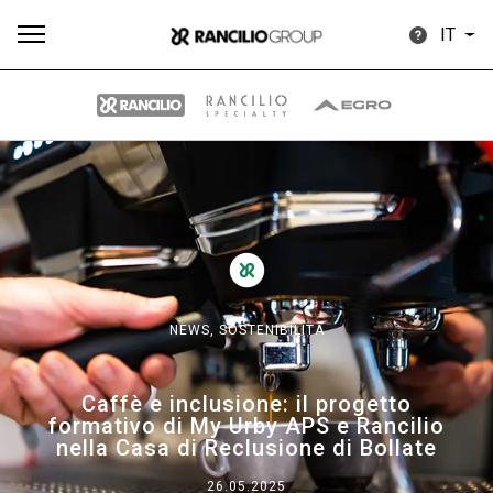
IT
Tutti
Prodotti
News
Download
Altro
NEWS,
SOSTENIBILITÀ
Brand
Caffè e inclusione: il progetto
formativo di My Urby APS e Rancilio
Il gruppo
nella Casa di Reclusione di Bollate
26.05.2025