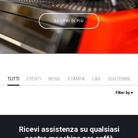
News
SCOPRI DI PIÙ
La nostra storia
I nostri Lab
Sostenibilità
TUTTI
EVENTI
NEWS
STAMPA
LAB
SOSTENIBILITÀ
Connect
Filter by
Contattaci
Ricevi assistenza su qualsiasi