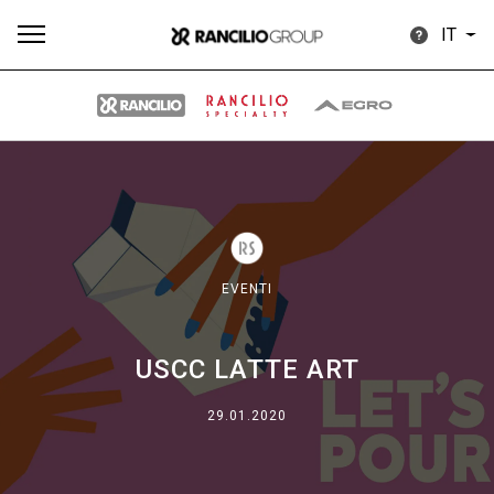
IT
Tutti
Prodotti
News
Download
Altro
EVENTI
USCC LATTE ART
Brand
29.01.2020
Il gruppo