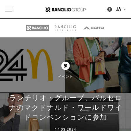
JA
す
もっ
製品
ニュ
ダウン
べ
と見
情報
ース
ロード
て
る
イベント
ランチリオ・グループ、バルセロ
ナのマクドナルド・ワールドワイ
Our brands
ドコンベンションに参加
グループ
14.03.2024