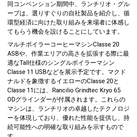
同コンベンション期間中、ランチリオ・グル
ープは、選りすぐりの自社製品を紹介し、循
環型経済に向けた取り組みを来場者に体感し
てもらう機会を設けることにしています。
プライバシーポリシー
マルチボイラーコーヒーマシンClasse 20
ASBや、作業エリアの高さを拡張する際に最
適なTall仕様のシングルボイラーマシン
Classe 11 USBなどを展示予定です。マクド
ナルドを象徴するイエローのClasse 20と
Classe 11には、Rancilio Grindtec Kryo 65
ODグラインダーが付属されます。これらの
マシンは、ランチリオの卓越したテクノロジ
ーを体現しており、優れた性能を提供し、持
続可能性への明確な取り組みを示すもので
す。