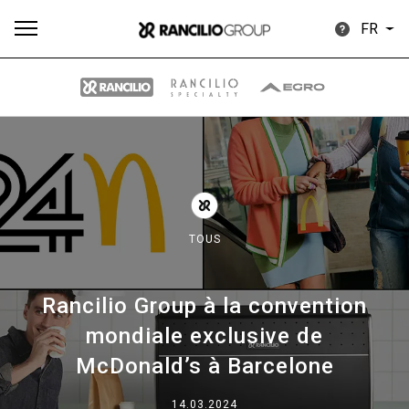
FR
Plus
Toutes
Produits
Nouvelles
Télécharger
de
TOUS
Rancilio Group à la convention
Our brands
mondiale exclusive de
McDonald’s à Barcelone
Group
14.03.2024