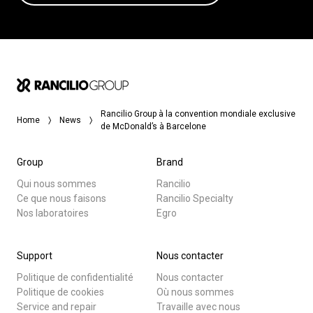
Rancilio Group à la convention mondiale exclusive
Home
News
de McDonald’s à Barcelone
Group
Brand
Qui nous sommes
Rancilio
Ce que nous faisons
Rancilio Specialty
Nos laboratoires
Egro
Support
Nous contacter
Politique de confidentialité
Nous contacter
Politique de cookies
Où nous sommes
Service and repair
Travaille avec nous