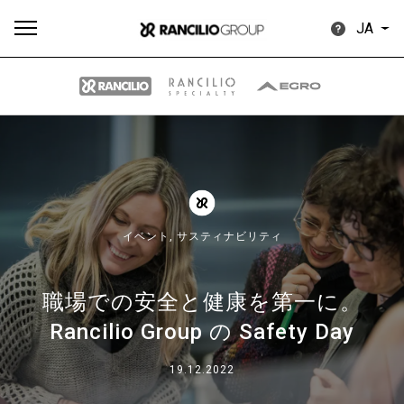
JA
す
もっ
製品
ニュ
ダウン
べ
と見
情報
ース
ロード
て
る
イベント,
サスティナビリティ
職場での安全と健康を第一に。
Rancilio Group の Safety Day
Our brands
19.12.2022
グループ