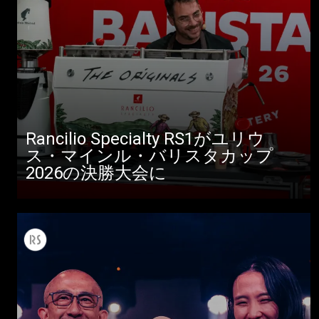
Rancilio Specialty RS1がユリウ
ス・マインル・バリスタカップ
すべて
2026の決勝大会に
製品情報
ニュース
ダウンロード
もっと見る