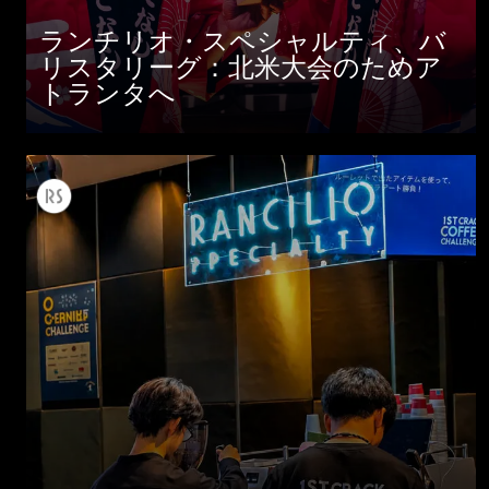
ニュース
ランチリオ・スペシャルティ、バ
ダウンロード
リスタリーグ：北米大会のためア
トランタへ
もっと見る