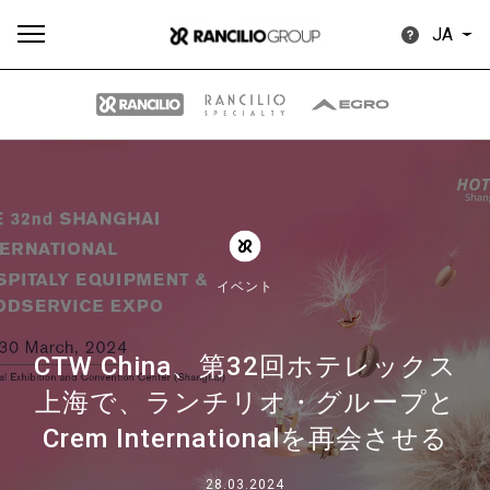
JA
す
もっ
製品
ニュ
ダウン
べ
と見
情報
ース
ロード
て
る
イベント
CTW China、第32回ホテレックス
上海で、ランチリオ・グループと
Our brands
Crem Internationalを再会させる
グループ
28.03.2024