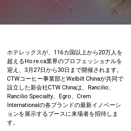
ニュース
歴史
ホテレックスが、116カ国以上から20万人を
研究室紹介
超えるHo.re.ca業界のプロフェッショナルを
迎え、3月27日から30日まで開催されます。
CTWコーヒー事業部とWelbilt Chinaが共同で
サスティナビリティ
設立した新会社CTW Chinaは、Rancilio、
Rancilio Specialty、Egro、Crem
接続
Internationalの各ブランドの最新イノベーシ
ョンを展示するブースに来場者を招待しま
お問い合わせ
す。