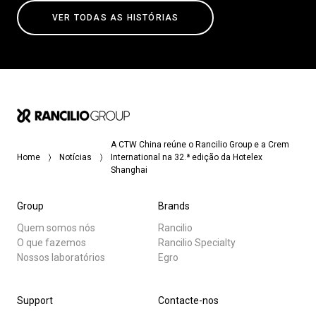
VER TODAS AS HISTÓRIAS
A CTW China reúne o Rancilio Group e a Crem
Home
Notícias
International na 32.ª edição da Hotelex
Shanghai
Group
Brands
Quem somos nós
Rancilio
O que fazemos
Rancilio Specialty
Nossos laboratórios
Egro
Support
Contacte-nos