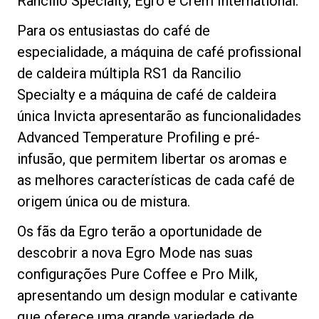
Rancilio Specialty, Egro e Crem International.
Para os entusiastas do café de
especialidade, a máquina de café profissional
de caldeira múltipla RS1 da Rancilio
Política de Privacidade
Specialty e a máquina de café de caldeira
única Invicta apresentarão as funcionalidades
Advanced Temperature Profiling e pré-
infusão, que permitem libertar os aromas e
as melhores características de cada café de
origem única ou de mistura.
Os fãs da Egro terão a oportunidade de
descobrir a nova Egro Mode nas suas
configurações Pure Coffee e Pro Milk,
apresentando um design modular e cativante
que oferece uma grande variedade de