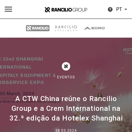
PT
Todos
Produtos
Notícias
Descarregar
Mais
EVENTOS
A CTW China reúne o Rancilio
Our brands
Group e a Crem International na
32.ª edição da Hotelex Shanghai
Group
28.03.2024