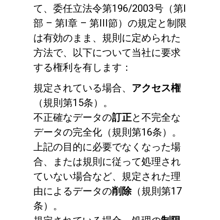
て、委任立法令第196/2003号（第I
ニュース
部 – 第I章 – 第III節）の規定と制限
ダウンロード
は有効のまま、規則に定められた
方法で、以下について当社に要求
もっと見る
する権利を有します：
規定されている場合、
アクセス権
（規則第15条）。
不正確なデータの
訂正
と不完全な
データの完全化（規則第16条）。
上記の目的に必要でなくなった場
合、または規則に従って処理され
ていない場合など、規定された理
由によるデータの
削除
（規則第17
条）。