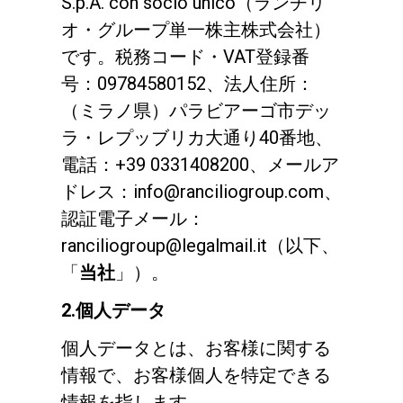
S.p.A. con socio unico（ランチリ
オ・グループ単一株主株式会社）
です。税務コード・VAT登録番
ニュース
号：09784580152、法人住所：
（ミラノ県）パラビアーゴ市デッ
歴史
ラ・レプッブリカ大通り40番地、
電話：+39 0331408200、メールア
研究室紹介
ドレス：info@ranciliogroup.com、
認証電子メール：
サスティナビリティ
ranciliogroup@legalmail.it（以下、
「
当社
」）。
接続
2.個人データ
個人データとは、お客様に関する
お問い合わせ
情報で、お客様個人を特定できる
情報を指します。