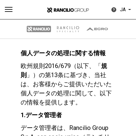
JA
個人データの処理に関する情報
す
もっ
製品
ニュ
ダウン
べ
と見
欧州規則2016/679（以下、「
規
情報
ース
ロード
て
る
則
」）の第13条に基づき、当社
は、お客様からご提供いただいた
個人データの処理に関して、以下
の情報を提供します。
Our brands
1.データ管理者
データ管理者は、Rancilio Group
グループ