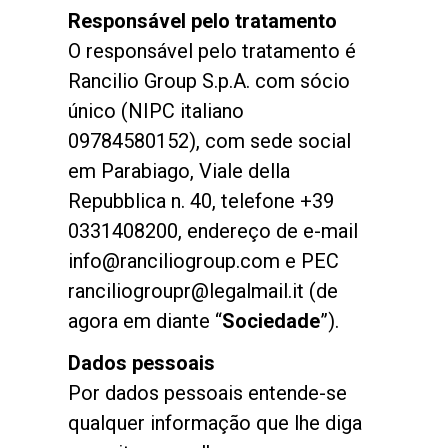
Responsável pelo tratamento
Notícias
O responsável pelo tratamento é
Rancilio Group S.p.A. com sócio
História
único (NIPC italiano
09784580152), com sede social
Nossos laboratórios
em Parabiago, Viale della
Repubblica n. 40, telefone +39
0331408200, endereço de e-mail
Sustentabilidade
info@ranciliogroup.com e PEC
ranciliogroupr@legalmail.it (de
Connect
agora em diante “
Sociedade
”).
Dados pessoais
Contacte-nos
Por dados pessoais entende-se
qualquer informação que lhe diga