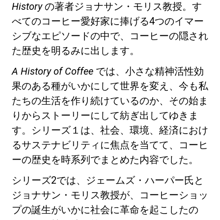
History
の著者ジョナサン・モリス教授。す
べてのコーヒー愛好家に捧げる4つのイマー
シブなエピソードの中で、コーヒーの隠され
た歴史を明るみに出します。
プライバシーポリシー
A History of Coffee
では、小さな精神活性効
果のある種がいかにして世界を変え、今も私
たちの生活を作り続けているのか、その始ま
りからストーリーにして紡ぎ出してゆきま
す。シリーズ１は、社会、環境、経済におけ
るサステナビリティに焦点を当てて、コーヒ
ーの歴史を時系列でまとめた内容でした。
シリーズ2では、ジェームズ・ハーパー氏と
ジョナサン・モリス教授が、コーヒーショッ
プの誕生がいかに社会に革命を起こしたの