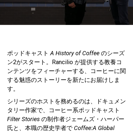
ニュース
歴史
ポッドキャスト
A History of Coffee
のシーズ
研究室紹介
ン2がスタート。Rancilio が提供する教養コ
ンテンツをフィーチャーする、コーヒーに関
する魅惑のストーリーを新たにお届けしま
サスティナビリティ
す。
接続
シリーズのホストを務めるのは、ドキュメン
タリー作家で、コーヒー系ポッドキャスト
Filter Stories
の制作者ジェームズ・ハーパー
お問い合わせ
氏と、本職の歴史学者で
Coffee:A Global