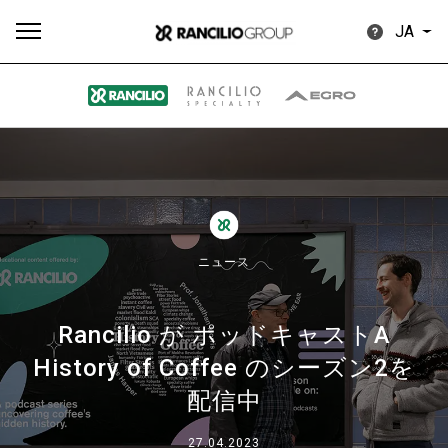
JA
す
もっ
製品
ニュ
ダウン
べ
と見
情報
ース
ロード
て
る
ニュース
Rancilio が ポッドキャストA
History of Coffee のシーズン2を
Our brands
配信中
グループ
27.04.2023