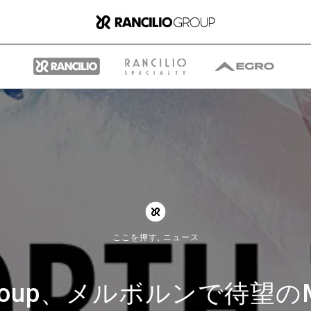
グループ
ランチリオ・グループに
ここを押す,
ニュース
ついて
o Group、メルボルンで待望
ランチリオ・グループの