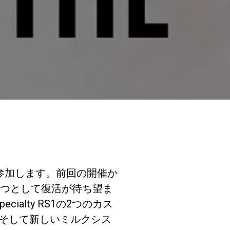
研究室紹介
サスティナビ
リティ
接続
CEに参加します。前回の開催か
とつとして復活が待ち望ま
お問い合わせ
pecialty RS1の2つのカス
se 7、そして新しいミルクシス