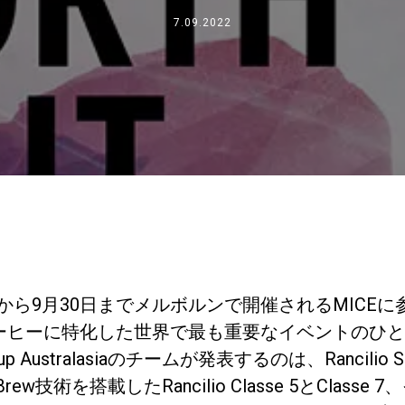
事業について
7.09.2022
所在地
私たちと一緒に働く
 は9月27日から9月30日までメルボルンで開催されるMI
コーヒーに特化した世界で最も重要なイベントのひ
up Australasiaのチームが発表するのは、Rancilio S
rew技術を搭載したRancilio Classe 5とClas