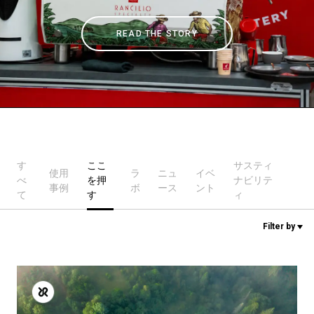
READ THE STORY
ニュース
歴史
研究室紹介
す
ここ
サスティ
使用
ラ
ニュ
イベ
べ
を押
ナビリテ
サスティナビリティ
事例
ボ
ース
ント
て
す
ィ
Filter by
接続
お問い合わせ