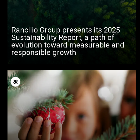
Rancilio Group presents its 2025
Sustainability Report, a path of
evolution toward measurable and
responsible growth
すべて
製品情報
ニュース
ダウンロード
もっと見る