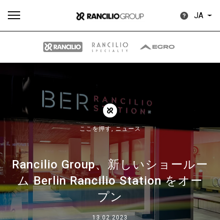
JA
す
もっ
製品
ニュ
ダウン
べ
と見
情報
ース
ロード
て
る
ここを押す,
ニュース
Rancilio Group、新しいショールー
ム Berlin Rancilio Station をオー
Our brands
プン
グループ
13.02.2023