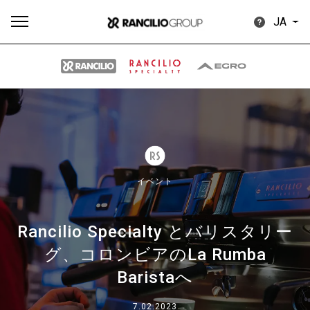
JA
す
もっ
製品
ニュ
ダウン
べ
と見
情報
ース
ロード
て
る
イベント
Rancilio Specialty とバリスタリー
グ、コロンビアのLa Rumba
Our brands
Baristaへ
グループ
7.02.2023