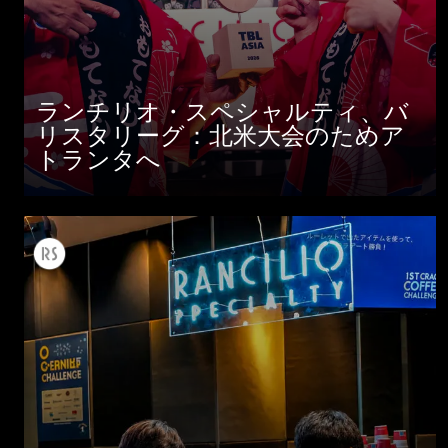
ランチリオ・スペシャルティ、バ
リスタリーグ：北米大会のためア
すべて
トランタへ
製品情報
ニュース
ダウンロード
もっと見る