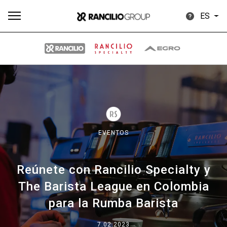
ES
Todos
Productos
Noticias
Descargar
Más
EVENTOS
Reúnete con Rancilio Specialty y
Our brands
The Barista League en Colombia
para la Rumba Barista
Group
7.02.2023