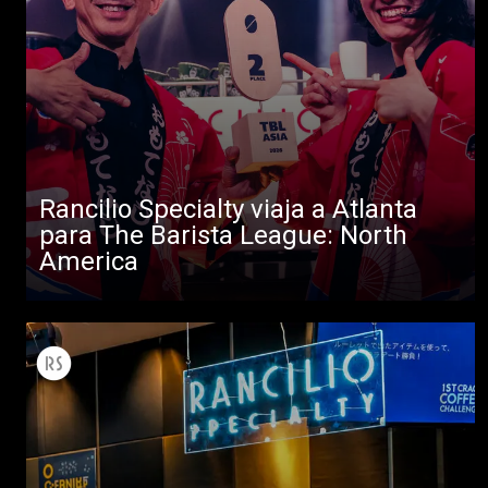
Todos
Rancilio Specialty viaja a Atlanta
Productos
para The Barista League: North
America
Noticias
Descargar
Más