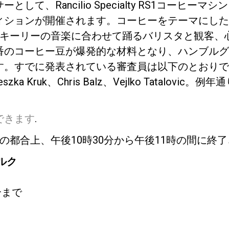
して、Rancilio Specialty RS1コーヒー
ィションが開催されます。コーヒーをテーマにした
・キーリーの音楽に合わせて踊るバリスタと観客、
番のコーヒー豆が爆発的な材料となり、ハンブルグ
すでに発表されている審査員は以下のとおりです。Jan
gnieszka Kruk、Chris Balz、Vejlko Tatalo
プライバシーポリシー
できます
.
の都合上、午後10時30分から午後11時の間に終
ルク
分まで