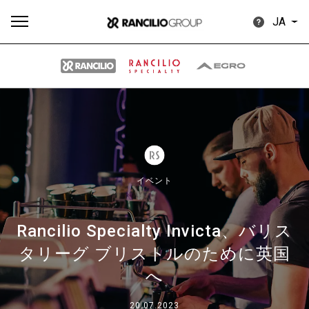
JA
す
もっ
製品
ニュ
ダウン
べ
と見
情報
ース
ロード
て
る
イベント
Rancilio Specialty Invicta、バリス
タリーグ ブリストルのために英国
Our brands
へ
グループ
20.07.2023