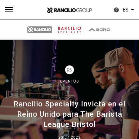
ES
Todos
Productos
Noticias
Descargar
Más
EVENTOS
Rancilio Specialty Invicta en el
Our brands
Reino Unido para The Barista
League Bristol
Group
20.07.2023