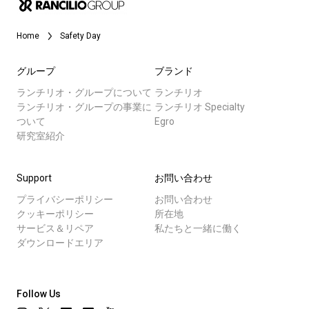
Home
Safety Day
ニュース
グループ
ブランド
歴史
ランチリオ・グループについて
ランチリオ
ランチリオ・グループの事業に
ランチリオ Specialty
ついて
Egro
すべて
研究室紹介
研究室紹介
製品情報
Support
お問い合わせ
サスティナビリティ
ニュース
プライバシーポリシー
お問い合わせ
クッキーポリシー
所在地
ダウンロード
サービス＆リペア
私たちと一緒に働く
接続
もっと見る
ダウンロードエリア
お問い合わせ
Follow Us