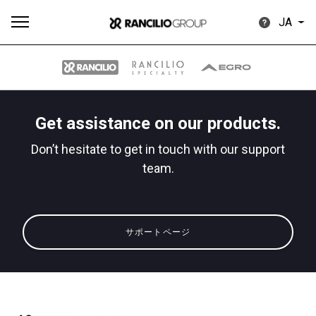
JA
Get assistance on our products.
す
もっ
製品
ニュ
ダウン
Don’t hesitate to get in touch with our support
べ
と見
情報
ース
ロード
て
る
team.
サポートページ
Our brands
グループ