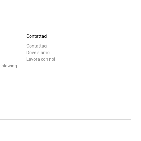
I nostri Lab
Sostenibilità
Contattaci
Contattaci
Download
Altro
Dove siamo
Lavora con noi
Connect
leblowing
Contattaci