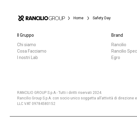
Home
Safety Day
Il Gruppo
Brand
Chi siamo
Rancilio
Tutti
Prodott
Cosa Facciamo
Rancilio Spec
I nostri Lab
Egro
RANCILIO GROUP S.p.A.- Tutti i diritti riservati 2024.
Rancilio Group S.p.A. con socio unico soggetta all’attività di direzione
LLC VAT 09784580152