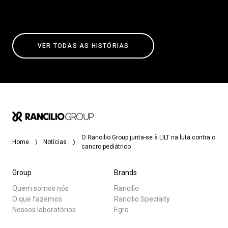
VER TODAS AS HISTÓRIAS
O Rancilio Group junta-se à LILT na luta contra o
Home
Notícias
cancro pediátrico
Group
Brands
Quem somos nós
Rancilio
O que fazemos
Rancilio Specialty
Nossos laboratórios
Egro