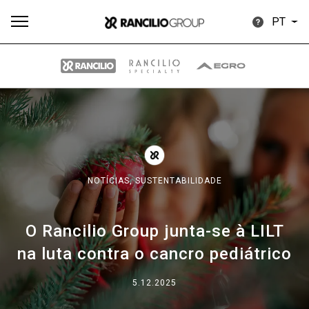
PT
Todos
Produtos
Notícias
Descarregar
Mais
NOTÍCIAS,
SUSTENTABILIDADE
O Rancilio Group junta-se à LILT
Our brands
na luta contra o cancro pediátrico
Group
5.12.2025