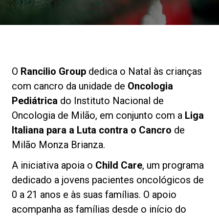
Notícias
História
O
Rancilio Group
dedica o Natal às crianças
Nossos laboratórios
com cancro da unidade de
Oncologia
Pediátrica
do Instituto Nacional de
Sustentabilidade
Oncologia de Milão, em conjunto com a
Liga
Italiana para a Luta contra o Cancro
de
Milão Monza Brianza.
Connect
A iniciativa apoia o
Child Care
, um programa
dedicado a jovens pacientes oncológicos de
Contacte-nos
0 a 21 anos e às suas famílias. O apoio
acompanha as famílias desde o início do