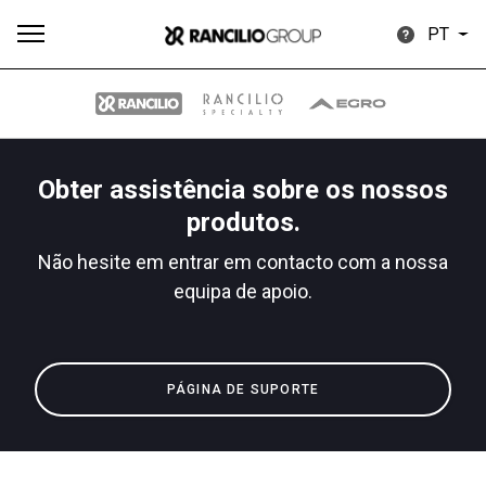
PT
Obter assistência sobre os nossos
Todos
Produtos
Notícias
Descarregar
Mais
produtos.
Não hesite em entrar em contacto com a nossa
equipa de apoio.
Our brands
PÁGINA DE SUPORTE
Group