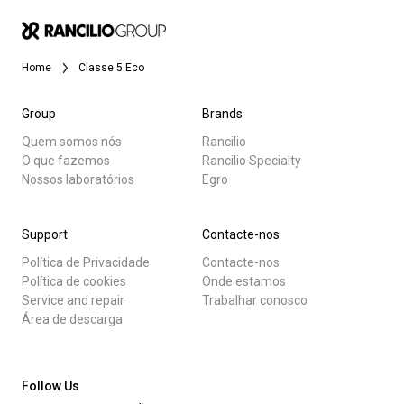
Notícias
Home
Classe 5 Eco
História
Group
Brands
Quem somos nós
Rancilio
Nossos laboratórios
O que fazemos
Rancilio Specialty
Todos
Nossos laboratórios
Egro
Sustentabilidade
Produtos
Support
Contacte-nos
Notícias
Política de Privacidade
Contacte-nos
Connect
Descarregar
Política de cookies
Onde estamos
Service and repair
Trabalhar conosco
Mais
Área de descarga
Contacte-nos
Follow Us