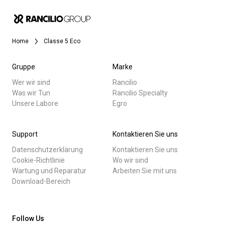
Nachrichten
Home
Classe 5 Eco
Geschichte
Gruppe
Marke
Unsere Labore
Wer wir sind
Rancilio
Was wir Tun
Rancilio Specialty
Alle
Unsere Labore
Egro
Nachhaltigkeit
Produkte
Support
Kontaktieren Sie uns
Nachrichten
Datenschutzerklärung
Kontaktieren Sie uns
Connect
Herunterladen
Cookie-Richtlinie
Wo wir sind
Wartung und Reparatur
Arbeiten Sie mit uns
Mehr
Download-Bereich
Kontaktieren Sie uns
Follow Us