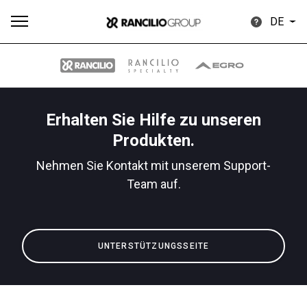
DE
Erhalten Sie Hilfe zu unseren
Alle
Produkte
Nachrichten
Herunterladen
Me
Produkten.
Nehmen Sie Kontakt mit unserem Support-
Team auf.
Our brands
UNTERSTÜTZUNGSSEITE
Gruppe