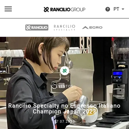
PT
Todos
Produtos
Notícias
Descarregar
Mais
EVENTOS
Our brands
Rancilio Specialty no Espresso Italiano
Champion Japan 2023
Group
17.07.2023