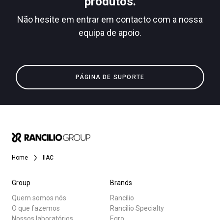
produtos.
Não hesite em entrar em contacto com a nossa
equipa de apoio.
Todos
Política de Privacidade
Produtos
PÁGINA DE SUPORTE
Notícias
Descarregar
Mais
Home
IIAC
Group
Brands
Quem somos nós
Rancilio
O que fazemos
Rancilio Specialty
Nossos laboratórios
Egro