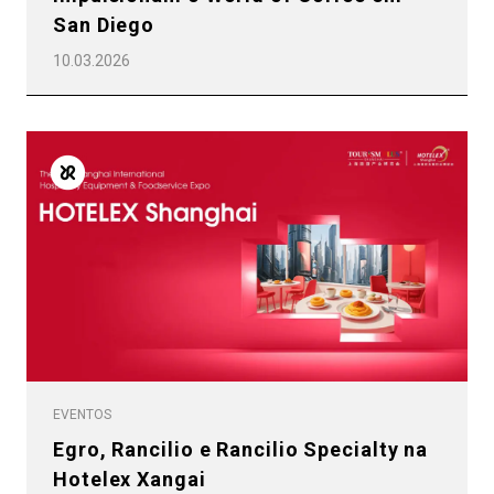
San Diego
10.03.2026
EVENTOS
Egro, Rancilio e Rancilio Specialty na
Todos
Hotelex Xangai