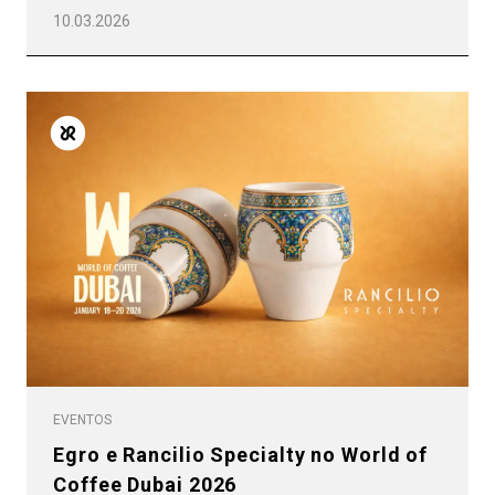
Produtos
10.03.2026
Notícias
Descarregar
Mais
EVENTOS
Egro e Rancilio Specialty no World of
Coffee Dubai 2026