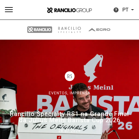
PT
Todos
Produtos
Notícias
Descarregar
Mais
EVENTOS,
IMPRENSA
Our brands
Rancilio Specialty RS1 na Grande Final
da Julius Meinl Barista Cup 2026
Group
28.07.2026