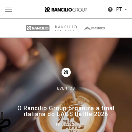
PT
Todos
Produtos
Notícias
Descarregar
Mais
EVENTOS
Our brands
O Rancilio Group organiza a final
italiana do LAGS Battle 2026
Group
19.05.2026