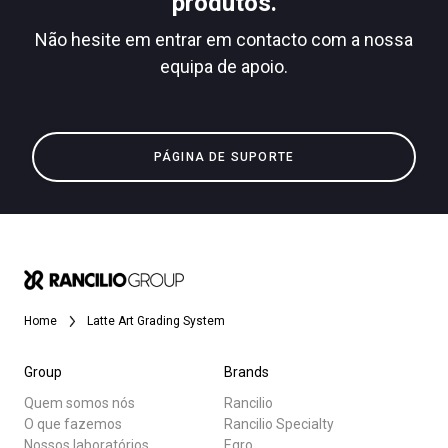
produtos.
Não hesite em entrar em contacto com a nossa
equipa de apoio.
Todos
Política de Privacidade
Produtos
PÁGINA DE SUPORTE
Notícias
Descarregar
Mais
Home
Latte Art Grading System
Group
Brands
Quem somos nós
Rancilio
O que fazemos
Rancilio Specialty
Nossos laboratórios
Egro