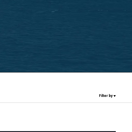
Nossos
laboratórios
Sustentabilidade
Connect
Filter by
Contacte-nos