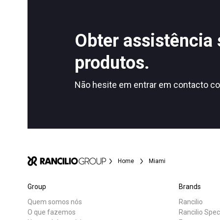
Todos
Produt
Obter assistência
produtos.
Follow Us
Não hesite em entrar em contacto co
Home
Miami
Group
Brands
Quem somos nós
Rancilio
O que fazemos
Rancilio Spec