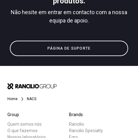
produtos.
Não hesite em entrar em contacto com a nossa
equipa de apoio.
Todos
Política de Privacidade
Produtos
PÁGINA DE SUPORTE
Notícias
Descarregar
Mais
Home
NACS
Group
Brands
Quem somos nós
Rancilio
O que fazemos
Rancilio Specialty
Nossos laboratórios
Egro